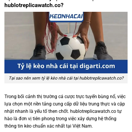
hublotreplicawatch.co?
Tại sao nên xem tỷ lệ kèo nhà cái tại hublotreplicawatch.co?
Trong bối cảnh thị trường cá cược trực tuyến bùng nổ, việc
lựa chọn một nền tảng cung cấp dữ liệu trung thực và cập
nhật nhanh là yếu tố then chốt. hublotreplicawatch.co tự
hào là đơn vị tiên phong trong việc xây dựng hệ thống
thông tin kèo chuẩn xác nhất tại Việt Nam.