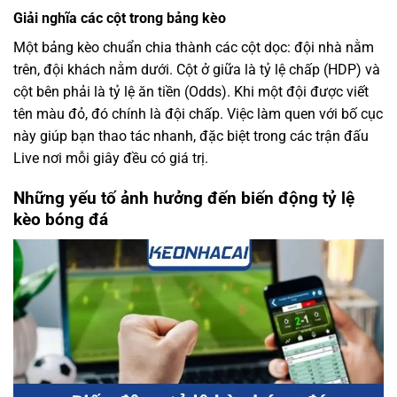
Giải nghĩa các cột trong bảng kèo
Một bảng kèo chuẩn chia thành các cột dọc: đội nhà nằm
trên, đội khách nằm dưới. Cột ở giữa là tỷ lệ chấp (HDP) và
cột bên phải là tỷ lệ ăn tiền (Odds). Khi một đội được viết
tên màu đỏ, đó chính là đội chấp. Việc làm quen với bố cục
này giúp bạn thao tác nhanh, đặc biệt trong các trận đấu
Live nơi mỗi giây đều có giá trị.
Những yếu tố ảnh hưởng đến biến động tỷ lệ
kèo bóng đá