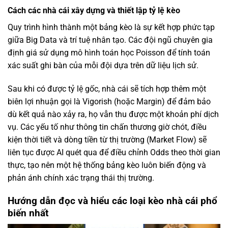
Cách các nhà cái xây dựng và thiết lập tỷ lệ kèo
Quy trình hình thành một bảng kèo là sự kết hợp phức tạp
giữa Big Data và trí tuệ nhân tạo. Các đội ngũ chuyên gia
định giá sử dụng mô hình toán học Poisson để tính toán
xác suất ghi bàn của mỗi đội dựa trên dữ liệu lịch sử.
Sau khi có được tỷ lệ gốc, nhà cái sẽ tích hợp thêm một
biên lợi nhuận gọi là Vigorish (hoặc Margin) để đảm bảo
dù kết quả nào xảy ra, họ vẫn thu được một khoản phí dịch
vụ. Các yếu tố như thông tin chấn thương giờ chót, điều
kiện thời tiết và dòng tiền từ thị trường (Market Flow) sẽ
liên tục được AI quét qua để điều chỉnh Odds theo thời gian
thực, tạo nên một hệ thống bảng kèo luôn biến động và
phản ánh chính xác trạng thái thị trường.
Hướng dẫn đọc và hiểu các loại kèo nhà cái phổ
biến nhất