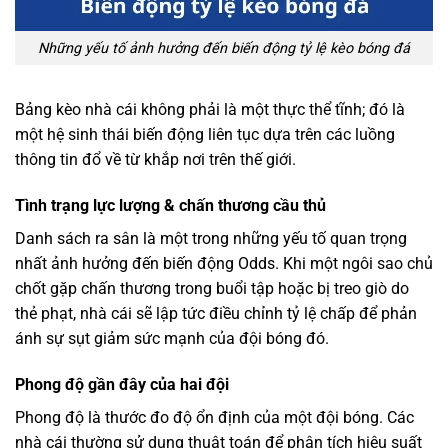
Những yếu tố ảnh hưởng đến biến động tỷ lệ kèo bóng đá
Bảng kèo nhà cái không phải là một thực thể tĩnh; đó là
một hệ sinh thái biến động liên tục dựa trên các luồng
thông tin đổ về từ khắp nơi trên thế giới.
Tình trạng lực lượng & chấn thương cầu thủ
Danh sách ra sân là một trong những yếu tố quan trọng
nhất ảnh hưởng đến biến động Odds. Khi một ngôi sao chủ
chốt gặp chấn thương trong buổi tập hoặc bị treo giò do
thẻ phạt, nhà cái sẽ lập tức điều chỉnh tỷ lệ chấp để phản
ánh sự sụt giảm sức mạnh của đội bóng đó.
Phong độ gần đây của hai đội
Phong độ là thước đo độ ổn định của một đội bóng. Các
nhà cái thường sử dụng thuật toán để phân tích hiệu suất