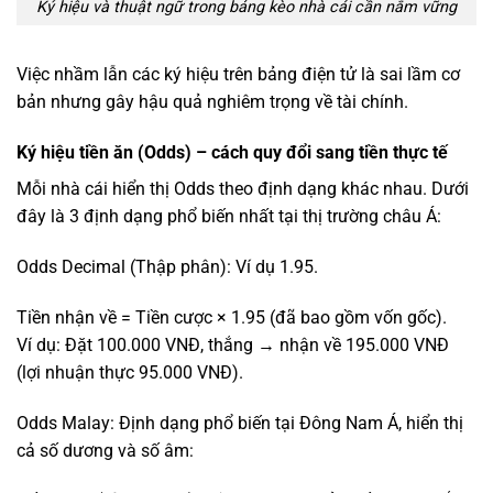
Ký hiệu và thuật ngữ trong bảng kèo nhà cái cần nắm vững
Việc nhầm lẫn các ký hiệu trên bảng điện tử là sai lầm cơ
bản nhưng gây hậu quả nghiêm trọng về tài chính.
Ký hiệu tiền ăn (Odds) – cách quy đổi sang tiền thực tế
Mỗi nhà cái hiển thị Odds theo định dạng khác nhau. Dưới
đây là 3 định dạng phổ biến nhất tại thị trường châu Á:
Odds Decimal (Thập phân): Ví dụ 1.95.
Tiền nhận về = Tiền cược × 1.95 (đã bao gồm vốn gốc).
Ví dụ: Đặt 100.000 VNĐ, thắng → nhận về 195.000 VNĐ
(lợi nhuận thực 95.000 VNĐ).
Odds Malay: Định dạng phổ biến tại Đông Nam Á, hiển thị
cả số dương và số âm: