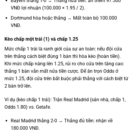
Bayern thắng 1-0 → Thắng nửa tiền: ăn thêm 97.500
VNĐ lợi nhuận (100.000 × 1.95 / 2).
Dortmund hòa hoặc thắng → Mất toàn bộ 100.000
VNĐ.
Kèo chấp một trái (1) và chấp 1.25
Mức chấp 1 trái là ranh giới của sự an toàn: nếu đội cửa
trên thắng cách biệt đúng 1 bàn thì hòa kèo (hoàn tiền).
Khi mức chấp nâng lên 1.25, rủi ro cho cửa trên tăng cao:
thắng 1 bàn vẫn mất nửa tiền cược. Để ăn trọn Odds ở
mức 1.25, đội cửa trên bắt buộc phải thắng với cách biệt từ
2 bàn trở lên.
Ví dụ (kèo chấp 1 trái): Trận Real Madrid (sân nhà, chấp 1,
Odds 1.80) vs. Getafe.
Real Madrid thắng 2-0 → Thắng đủ tiền: nhận về
180.000 VNĐ.