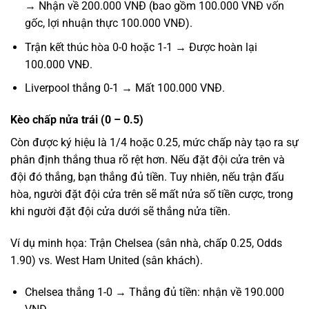
→ Nhận về 200.000 VNĐ (bao gồm 100.000 VNĐ vốn
gốc, lợi nhuận thực 100.000 VNĐ).
Trận kết thúc hòa 0-0 hoặc 1-1 → Được hoàn lại
100.000 VNĐ.
Liverpool thắng 0-1 → Mất 100.000 VNĐ.
Kèo chấp nửa trái (0 – 0.5)
Còn được ký hiệu là 1/4 hoặc 0.25, mức chấp này tạo ra sự
phân định thắng thua rõ rệt hơn. Nếu đặt đội cửa trên và
đội đó thắng, bạn thắng đủ tiền. Tuy nhiên, nếu trận đấu
hòa, người đặt đội cửa trên sẽ mất nửa số tiền cược, trong
khi người đặt đội cửa dưới sẽ thắng nửa tiền.
Ví dụ minh họa: Trận Chelsea (sân nhà, chấp 0.25, Odds
1.90) vs. West Ham United (sân khách).
Chelsea thắng 1-0 → Thắng đủ tiền: nhận về 190.000