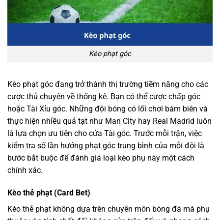
Kèo phạt góc
Kèo phạt góc đang trở thành thị trường tiềm năng cho các
cược thủ chuyên về thống kê. Bạn có thể cược chấp góc
hoặc Tài Xỉu góc. Những đội bóng có lối chơi bám biên và
thực hiện nhiều quả tạt như Man City hay Real Madrid luôn
là lựa chọn ưu tiên cho cửa Tài góc. Trước mỗi trận, việc
kiểm tra số lần hưởng phạt góc trung bình của mỗi đội là
bước bắt buộc để đánh giá loại kèo phụ này một cách
chính xác.
Kèo thẻ phạt (Card Bet)
Kèo thẻ phạt không dựa trên chuyên môn bóng đá mà phụ