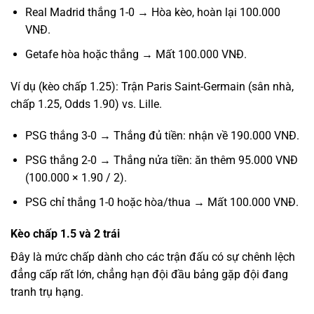
Real Madrid thắng 1-0 → Hòa kèo, hoàn lại 100.000
VNĐ.
Getafe hòa hoặc thắng → Mất 100.000 VNĐ.
Ví dụ (kèo chấp 1.25): Trận Paris Saint-Germain (sân nhà,
chấp 1.25, Odds 1.90) vs. Lille.
PSG thắng 3-0 → Thắng đủ tiền: nhận về 190.000 VNĐ.
PSG thắng 2-0 → Thắng nửa tiền: ăn thêm 95.000 VNĐ
(100.000 × 1.90 / 2).
PSG chỉ thắng 1-0 hoặc hòa/thua → Mất 100.000 VNĐ.
Kèo chấp 1.5 và 2 trái
Đây là mức chấp dành cho các trận đấu có sự chênh lệch
đẳng cấp rất lớn, chẳng hạn đội đầu bảng gặp đội đang
tranh trụ hạng.