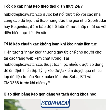
Tốc độ cập nhật kèo theo thời gian thực 24/7
hublotreplicawatch.co được kết nối trực tiếp với các nhà
cung cấp dữ liệu thể thao hàng đầu thế giới như Sportradar
hay Betgenius, đảm bảo độ trễ luôn ở mức thấp nhất so với
diễn biến thực tế trên sân.
Tỷ lệ kèo chuẩn xác không loạn khi kèo nháy liên tục
Hiện tượng “nháy kèo” thường gây ức chế cho người chơi
tại các trang web kém chất lượng. Tại
hublotreplicawatch.co, thuật toán lọc nhiễu được áp dụng
để ổn định hiển thị. Tỷ lệ kèo được kiểm duyệt qua nhiều
lớp dữ liệu từ các Bookmaker lớn như Saba, BTi và
CMD368 trước khi niêm yết.
Giao diện bảng kèo gọn gàng và tách dòng khoa học