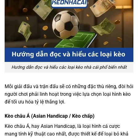
Hướng dẫn đọc và hiểu các loại kèo nhà cái phổ biến nhất
Mỗi giải đấu và trận đấu sẽ có những đặc thù riêng, đòi hỏi
người chơi phải linh hoạt trong việc lựa chọn loại hình kèo
để tối ưu hóa tỷ lệ thắng lợi.
Kèo châu Á (Asian Handicap / Kèo chấp)
Kèo châu Á, hay Asian Handicap, là loại hình cá cược
mang tính kỹ thuật cao nhất, được thiết kế để loại bỏ khả