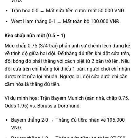
VNĐ.
Trận hòa 0-0 → Mất nửa tiền cược: mất 50.000 VNĐ.
West Ham thắng 0-1 → Mất toàn bộ 100.000 VNĐ.
Kèo chấp nửa một (0.5 – 1)
Mức chấp 0.75 (3/4 trái) phản ánh sự chênh lệch đáng kể
về trình độ giữa hai đội. Để thắng đủ tiền khi đặt cửa trên,
đội bóng đó phải thắng với cách biệt từ 2 bàn trở lên. Nếu
đội cửa trên chỉ thắng tối thiểu 1 bàn, người chơi chỉ nhận
được một nửa lợi nhuận. Ngược lại, đội cửa dưới chỉ cần
cầm hòa là thắng đủ tiền.
Ví dụ minh họa: Trận Bayern Munich (sân nhà, chấp 0.75,
Odds 1.95) vs. Borussia Dortmund.
Bayern thắng 2-0 → Thắng đủ tiền: nhận về 195.000
VNĐ.