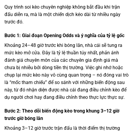
Quy trình soi kèo chuyên nghiệp không bắt đầu khi trận
đấu diễn ra, mà là một chiến dịch kéo dài từ nhiều ngày
trước đó.
Bước 1: Giai đoạn Opening Odds và ý nghĩa của tỷ lệ gốc
Khoảng 24–48 giờ trước khi bóng lăn, nhà cái sẽ tung ra
mức kèo mở cửa. Đây là tỷ lệ thuần túy nhất, phản ánh
đánh giá chuyên môn của các chuyên gia định giá mà
chưa bị nhiễu bởi dòng tiền thị trường. Việc ghi nhớ hoặc
chụp lại mức kèo này vô cùng quan trọng – nó đóng vai trò
là “mốc tham chiếu” để so sánh với những biến động sau
này, từ đó nhận diện được nhà cái đang điều chỉnh kèo để
dụ người chơi hay đang điều chỉnh theo thực lực thực sự.
Bước 2: Theo dõi biến động kèo trong khung 3–12 giờ
trước giờ bóng lăn
Khoảng 3–12 giờ trước trận đấu là thời điểm thị trường